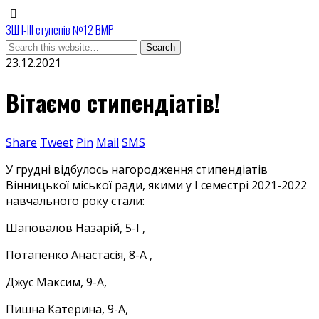
ЗШ І-ІІІ ступенів №12 ВМР
23.12.2021
Вітаємо стипендіатів!
Share
Tweet
Pin
Mail
SMS
У грудні відбулось нагородження стипендіатів
Вінницької міської ради, якими у І семестрі 2021-2022
навчального року стали:
Шаповалов Назарій, 5-І ,
Потапенко Анастасія, 8-А ,
Джус Максим, 9-А,
Пишна Катерина, 9-А,