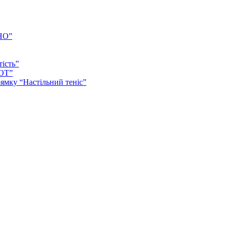
НО”
тість”
ІОТ”
ямку “Настільний теніс”