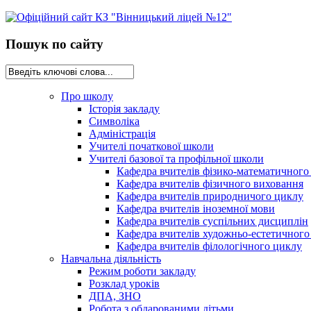
Пошук по сайту
Про школу
Історія закладу
Символіка
Адміністрація
Учителі початкової школи
Учителі базової та профільної школи
Кафедра вчителів фізико-математичного
Кафедра вчителів фізичного виховання
Кафедра вчителів природничого циклу
Кафедра вчителів іноземної мови
Кафедра вчителів суспільних дисциплін
Кафедра вчителів художньо-естетичного
Кафедра вчителів філологічного циклу
Навчальна діяльність
Режим роботи закладу
Розклад уроків
ДПА, ЗНО
Робота з обдарованими дітьми