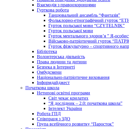
Взаємодія з правоохоронцями
Гурткова робота
Танцювальний ансамбль “Фантазія”
Фольклорно-етнографічний гурток “ЕТ
Гурток польської мови “CZYTELNIK”
Гурток польської мови
Гурток ментального здоров’я ” Я-особис
Військово-патріотичний гурток “ПАТР
Гурток фізкультурно – спортивного напр
Бібліотека
Волонтерська діяльність
Права людини та дитини
Безпека в Інтернеті
Омбудсмени
Національно-патріотичне виховання
Інформдайджест
Початкова школа
Нетипові освітні програми
Світ чекає крилатих
“Я дослідник – 2.0: початкова школа”
Інтелект України
Робота ГПД
Співпраця з ЗДО
Група всебічного розвитку “Паросток”