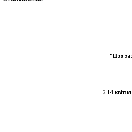
"Про зар
З 14 квітн