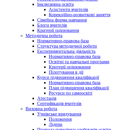
Інклюзивна освіта
Асистенти вчителів
Корекційно-розвиткові заняття
Сімейна форма навчання
Блоги вчителів
Критерії оцінювання
Методична робота
Нормативно-правова база
Структура методичної роботи
Експериментальна діяльність
Нормативно-правова база
Освітні та навчальні програми
Критерії оцінювання
Пілотування в дії
Курси підвищення кваліфікації
Нормативно-правова база
План підвищення кваліфікації
Ресурси по самоосвіті
Атестація
Сертифікація вчителів
Виховна робота
Учнівське врядування
Положення
Лідери
Правила поведінки здобувачів освіти