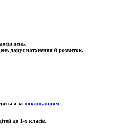
досягнень.
день дарує натхнення й розвиток.
одиться за
покликанням
тей до 1-х класів.