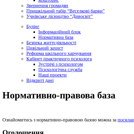
Кошторис
Звернення громадян
Пришкільний табір “Веселкові барви”
Учнівське лісництво “Дивосвіт”
Булінг
Інформаційний блок
Нормативна база
Безпека життєдіяльності
Цивільний захист
Реформа шкільного харчування
Кабінет практичного психолога
Зустрічі з психологом
Психологічна служба
Наші проекти
Відкриті дані
Нормативно-правова база
Ознайомитись з нормативно-правовою базою можна за
посила
Оголошення