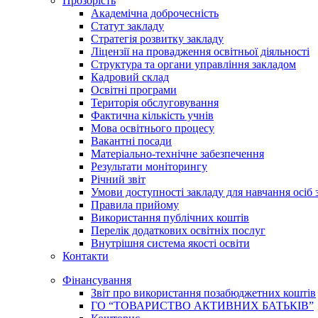
Прозорість
Академічна доброчесність
Статут закладу
Стратегія розвитку закладу
Ліцензії на провадження освітньої діяльності
Структура та органи управління закладом
Кадровий склад
Освітні програми
Територія обслуговування
Фактична кількість учнів
Мова освітнього процесу
Вакантні посади
Матеріально-технічне забезпечення
Результати моніторингу
Річний звіт
Умови доступності закладу для навчання осіб
Правила прийому
Використання публічних коштів
Перелік додаткових освітніх послуг
Внутрішня система якості освіти
Контакти
Фінансування
Звіт про використання позабюджетних коштів
ГО “ТОВАРИСТВО АКТИВНИХ БАТЬКІВ”