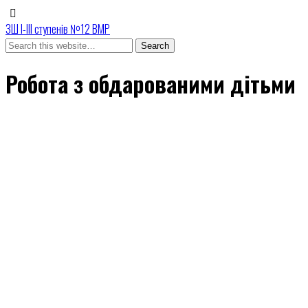
ЗШ І-ІІІ ступенів №12 ВМР
Робота з обдарованими дітьми