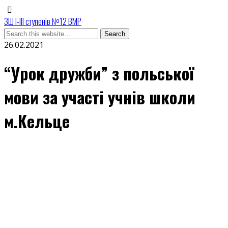
ЗШ І-ІІІ ступенів №12 ВМР
26.02.2021
“Урок дружби” з польської
мови за участі учнів школи
м.Кельце