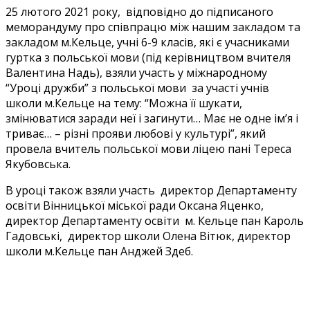
25 лютого 2021 року, відповідно до підписаного
меморандуму про співпрацю між нашим закладом та
закладом м.Кельце, учні 6-9 класів, які є учасниками
гуртка з польської мови (під керівництвом вчителя
Валентина Надь), взяли участь у міжнародному
“Уроці дружби” з польської мови за участі учнів
школи м.Кельце на тему: “Можна її шукати,
змінюватися заради неї і загинути… Має не одне ім’я і
триває… – різні прояви любові у культурі”, який
провела вчитель польської мови ліцею пані Тереса
Якубовська.
В уроці також взяли участь директор Департаменту
освіти Вінницької міської ради Оксана Яценко,
директор Департаменту освіти м. Кельце пан Кароль
Гадовські, директор школи Олена Вітюк, директор
школи м.Кельце пан Анджей Здеб.