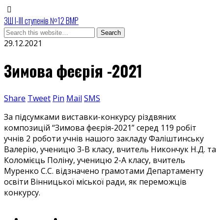
ЗШ І-ІІІ ступенів №12 ВМР
29.12.2021
Зимова феєрія -2021
Share
Tweet
Pin
Mail
SMS
За підсумками виставки-конкурсу різдвяних
композицій “Зимова феєрія-2021” серед 119 робіт
учнів 2 роботи учнів нашого закладу Фаліштинську
Валерію, ученицю 3-В класу, вчитель Никончук Н.Д. та
Коломієць Поліну, ученицю 2-А класу, вчитель
Муренко С.С. відзначено грамотами Департаменту
освіти Вінницької міської ради, як переможців
конкурсу.