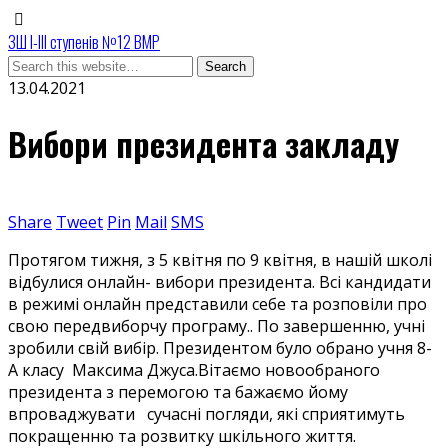
ЗШ І-ІІІ ступенів №12 ВМР
13.04.2021
Вибори президента закладу
Share
Tweet
Pin
Mail
SMS
Протягом тижня, з 5 квітня по 9 квітня, в нашій школі
відбулися онлайн- вибори президента. Всі кандидати
в режимі онлайн представили себе та розповіли про
свою передвиборчу програму.. По завершенню, учні
зробили свій вибір. Президентом було обрано учня 8-
А класу Максима Джуса.Вітаємо новообраного
президента з перемогою та бажаємо йому
впроваджувати сучасні погляди, які сприятимуть
покращенню та розвитку шкільного життя.