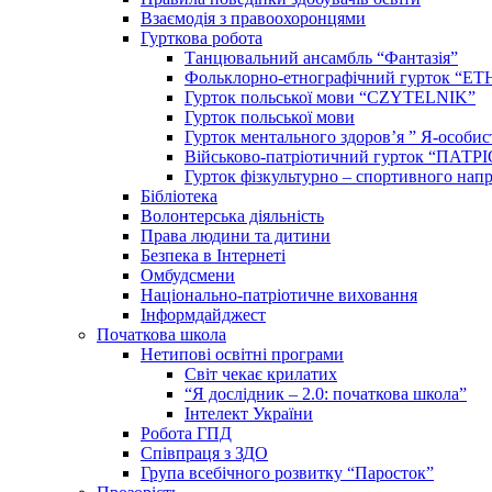
Взаємодія з правоохоронцями
Гурткова робота
Танцювальний ансамбль “Фантазія”
Фольклорно-етнографічний гурток “ЕТ
Гурток польської мови “CZYTELNIK”
Гурток польської мови
Гурток ментального здоров’я ” Я-особис
Військово-патріотичний гурток “ПАТР
Гурток фізкультурно – спортивного напр
Бібліотека
Волонтерська діяльність
Права людини та дитини
Безпека в Інтернеті
Омбудсмени
Національно-патріотичне виховання
Інформдайджест
Початкова школа
Нетипові освітні програми
Світ чекає крилатих
“Я дослідник – 2.0: початкова школа”
Інтелект України
Робота ГПД
Співпраця з ЗДО
Група всебічного розвитку “Паросток”