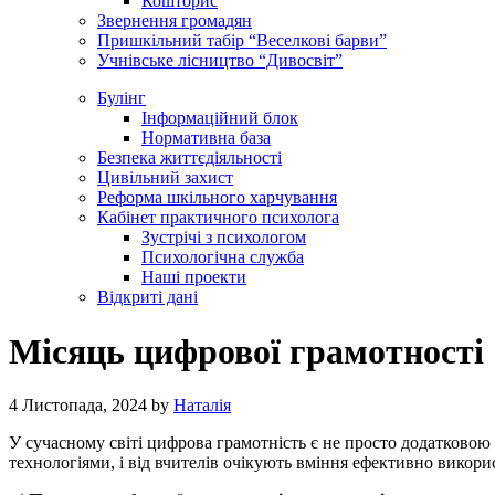
Кошторис
Звернення громадян
Пришкільний табір “Веселкові барви”
Учнівське лісництво “Дивосвіт”
Булінг
Інформаційний блок
Нормативна база
Безпека життєдіяльності
Цивільний захист
Реформа шкільного харчування
Кабінет практичного психолога
Зустрічі з психологом
Психологічна служба
Наші проекти
Відкриті дані
Місяць цифрової грамотності
4 Листопада, 2024
by
Наталія
У сучасному світі цифрова грамотність є не просто додатковою
технологіями, і від вчителів очікують вміння ефективно викорис