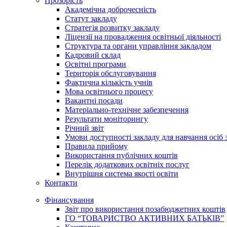
Прозорість
Академічна доброчесність
Статут закладу
Стратегія розвитку закладу
Ліцензії на провадження освітньої діяльності
Структура та органи управління закладом
Кадровий склад
Освітні програми
Територія обслуговування
Фактична кількість учнів
Мова освітнього процесу
Вакантні посади
Матеріально-технічне забезпечення
Результати моніторингу
Річний звіт
Умови доступності закладу для навчання осіб
Правила прийому
Використання публічних коштів
Перелік додаткових освітніх послуг
Внутрішня система якості освіти
Контакти
Фінансування
Звіт про використання позабюджетних коштів
ГО “ТОВАРИСТВО АКТИВНИХ БАТЬКІВ”