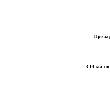
"Про зар
З 14 квітн