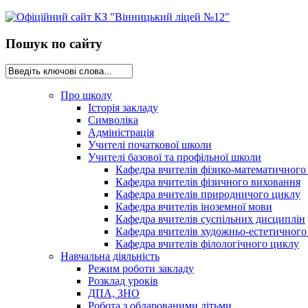
Пошук по сайту
Про школу
Історія закладу
Символіка
Адміністрація
Учителі початкової школи
Учителі базової та профільної школи
Кафедра вчителів фізико-математичного
Кафедра вчителів фізичного виховання
Кафедра вчителів природничого циклу
Кафедра вчителів іноземної мови
Кафедра вчителів суспільних дисциплін
Кафедра вчителів художньо-естетичного
Кафедра вчителів філологічного циклу
Навчальна діяльність
Режим роботи закладу
Розклад уроків
ДПА, ЗНО
Робота з обдарованими дітьми