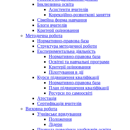
Інклюзивна освіта
Асистенти вчителів
Корекційно-розвиткові заняття
Сімейна форма навчання
Блоги вчителів
Критерії оцінювання
Методична робота
Нормативно-правова база
Структура методичної роботи
Експериментальна діяльність
Нормативно-правова база
Освітні та навчальні програми
Критерії оцінювання
Пілотування в дії
Курси підвищення кваліфікації
Нормативно-правова база
План підвищення кваліфікації
Ресурси по самоосвіті
Атестація
Сертифікація вчителів
Виховна робота
Учнівське врядування
Положення
Лідери
Правила поведінки здобувачів освіти