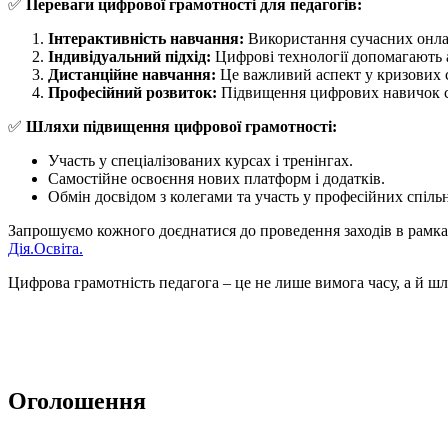
✅
Переваги цифрової грамотності для педагогів:
Інтерактивність навчання:
Використання сучасних онлай
Індивідуальний підхід:
Цифрові технології допомагають а
Дистанційне навчання:
Це важливий аспект у кризових с
Професійний розвиток:
Підвищення цифрових навичок спр
✅
Шляхи підвищення цифрової грамотності:
Участь у спеціалізованих курсах і тренінгах.
Самостійне освоєння нових платформ і додатків.
Обмін досвідом з колегами та участь у професійних спіль
Запрошуємо кожного доєднатися до проведення заходів в рамка
Дія.Освіта.
Цифрова грамотність педагога – це не лише вимога часу, а й ш
Оголошення