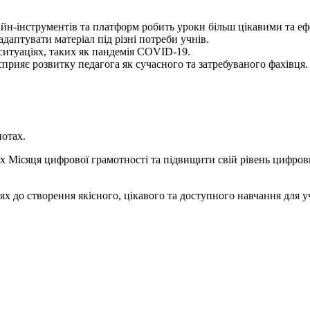
н-інструментів та платформ робить уроки більш цікавими та е
даптувати матеріал під різні потреби учнів.
итуаціях, таких як пандемія COVID-19.
ияє розвитку педагога як сучасного та затребуваного фахівця.
нотах.
х Місяця цифрової грамотності та підвищити свій рівень цифро
лях до створення якісного, цікавого та доступного навчання для 