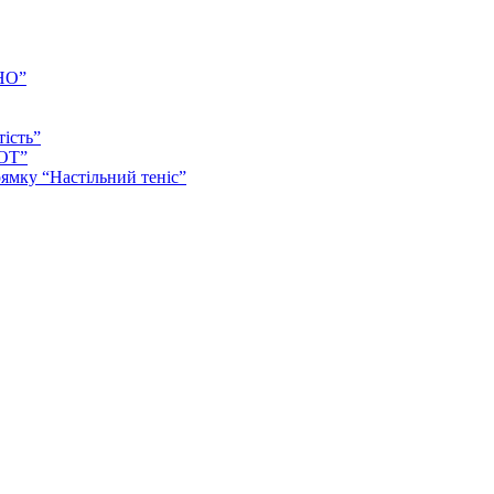
НО”
тість”
ІОТ”
ямку “Настільний теніс”